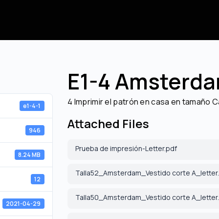
E1-4 Amsterda
4 Imprimir el patrón en casa en tamaño C
e1-4-1
Attached Files
946
Prueba de impresión-Letter.pdf
8.24 MB
Talla52_Amsterdam_Vestido corte A_letter
12
Talla50_Amsterdam_Vestido corte A_letter
2021-04-29