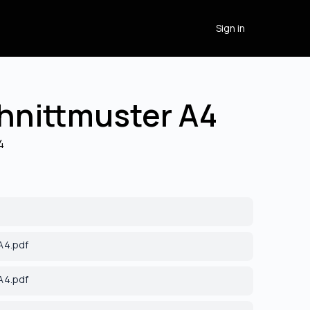
Sign in
chnittmuster A4
4
_A4.pdf
_A4.pdf