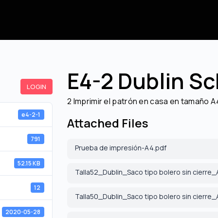
E4-2 Dublin S
LOGIN
2 Imprimir el patrón en casa en tamaño A
e4-2-1
Attached Files
791
Prueba de impresión-A4.pdf
52.15 KB
Talla52_Dublin_Saco tipo bolero sin cierre
12
Talla50_Dublin_Saco tipo bolero sin cierre
2020-05-28